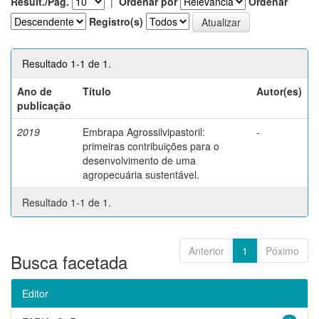
Result./Pág.
|
Ordenar por
Ordenar
Registro(s)
Resultado 1-1 de 1.
Ano de
Título
Autor(es)
publicação
2019
Embrapa Agrossilvipastoril:
-
primeiras contribuições para o
desenvolvimento de uma
agropecuária sustentável.
Resultado 1-1 de 1.
Anterior
1
Póximo
Busca facetada
Editor