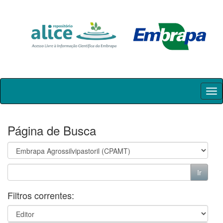
Skip
navigation
Página de Busca
Filtros correntes: