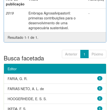
publicação
2019
Embrapa Agrossilvipastoril:
-
primeiras contribuições para o
desenvolvimento de uma
agropecuária sustentável.
Resultado 1-1 de 1.
Anterior
1
Póximo
Busca facetada
Editor
FARIA, G. R.
1
FARIAS NETO, A. L. de
1
HOOGERHEIDE, E. S. S.
1
IKEDA, F. S.
1