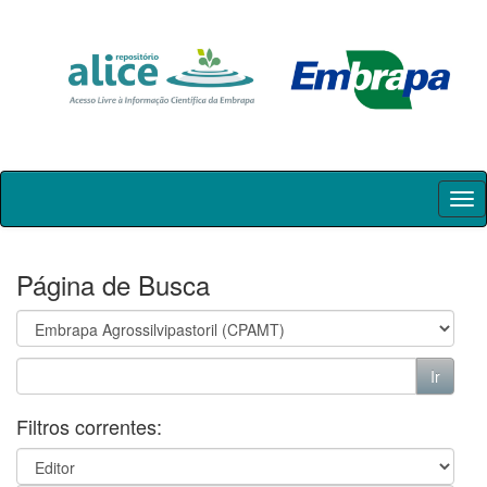
Skip
navigation
Página de Busca
Filtros correntes: