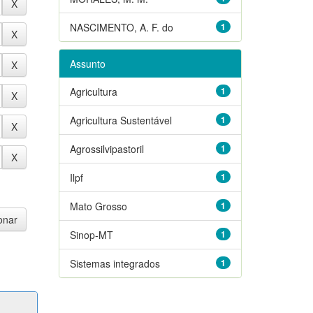
NASCIMENTO, A. F. do
1
Assunto
Agricultura
1
Agricultura Sustentável
1
Agrossilvipastoril
1
Ilpf
1
Mato Grosso
1
Sinop-MT
1
Sistemas integrados
1