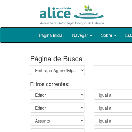
Skip
Página inicial
Navegar
Sobre
Est
navigation
Página de Busca
Filtros correntes: