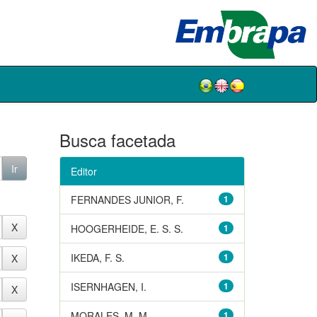
Busca facetada
Editor
FERNANDES JUNIOR, F.
1
HOOGERHEIDE, E. S. S.
1
IKEDA, F. S.
1
ISERNHAGEN, I.
1
MORALES, M. M.
1