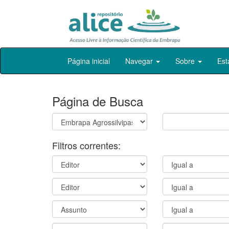
Skip
Página inicial
Navegar
Sobre
Est
navigation
Página de Busca
Filtros correntes: