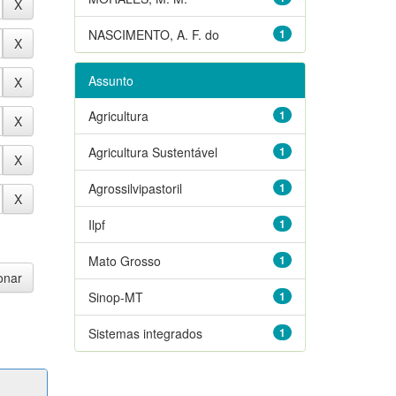
NASCIMENTO, A. F. do
1
Assunto
Agricultura
1
Agricultura Sustentável
1
Agrossilvipastoril
1
Ilpf
1
Mato Grosso
1
Sinop-MT
1
Sistemas integrados
1