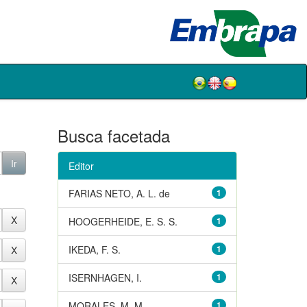
Busca facetada
Editor
FARIAS NETO, A. L. de
1
HOOGERHEIDE, E. S. S.
1
IKEDA, F. S.
1
ISERNHAGEN, I.
1
MORALES, M. M.
1