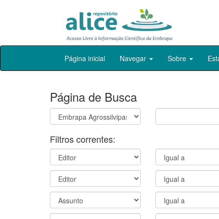
Skip
Página inicial
Navegar
Sobre
Est
navigation
Página de Busca
Filtros correntes: