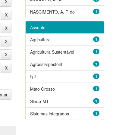
NASCIMENTO, A. F. do
1
Assunto
Agricultura
1
Agricultura Sustentável
1
Agrossilvipastoril
1
Ilpf
1
Mato Grosso
1
Sinop-MT
1
Sistemas integrados
1