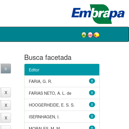
Busca facetada
Editor
FARIA, G. R.
1
FARIAS NETO, A. L. de
1
HOOGERHEIDE, E. S. S.
1
ISERNHAGEN, I.
1
MORALES, M. M.
1