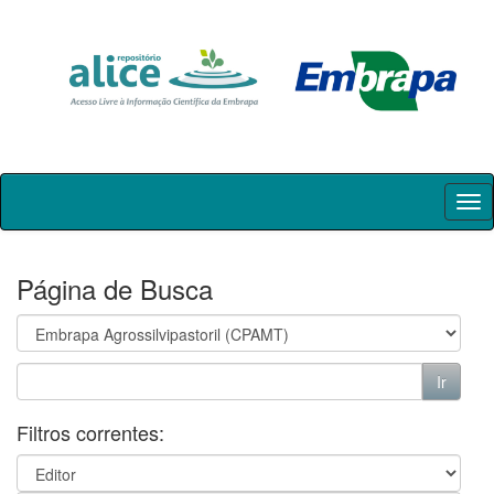
Skip
navigation
Página de Busca
Filtros correntes: