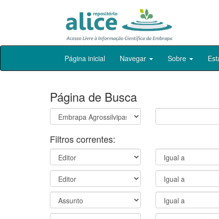
Skip
Página inicial
Navegar
Sobre
Est
navigation
Página de Busca
Filtros correntes: