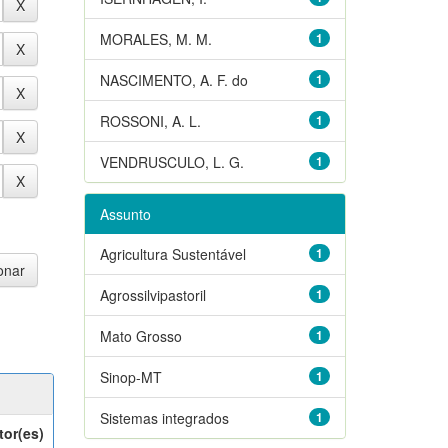
MORALES, M. M.
1
NASCIMENTO, A. F. do
1
ROSSONI, A. L.
1
VENDRUSCULO, L. G.
1
Assunto
Agricultura Sustentável
1
Agrossilvipastoril
1
Mato Grosso
1
Sinop-MT
1
Sistemas integrados
1
tor(es)