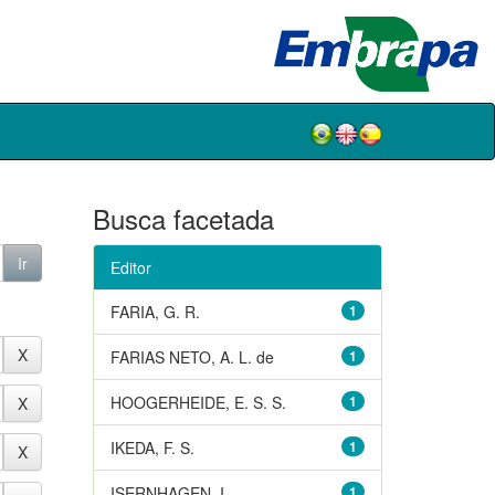
Busca facetada
Editor
FARIA, G. R.
1
FARIAS NETO, A. L. de
1
HOOGERHEIDE, E. S. S.
1
IKEDA, F. S.
1
ISERNHAGEN, I.
1