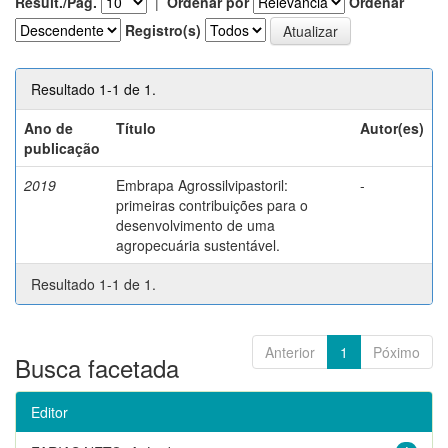
Result./Pág.
|
Ordenar por
Ordenar
Registro(s)
Resultado 1-1 de 1.
Ano de
Título
Autor(es)
publicação
2019
Embrapa Agrossilvipastoril:
-
primeiras contribuições para o
desenvolvimento de uma
agropecuária sustentável.
Resultado 1-1 de 1.
Anterior
1
Póximo
Busca facetada
Editor