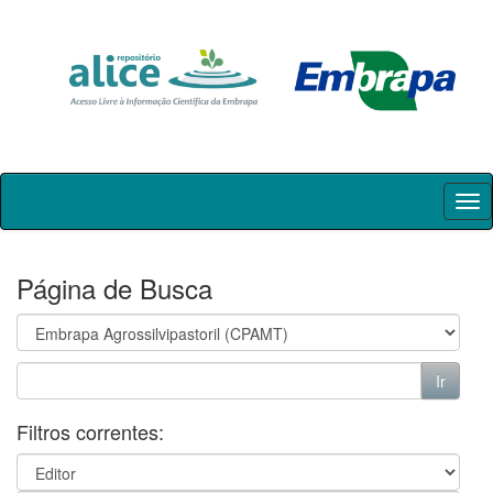
Skip
navigation
Página de Busca
Filtros correntes: