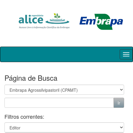
Skip
navigation
Página de Busca
Filtros correntes: