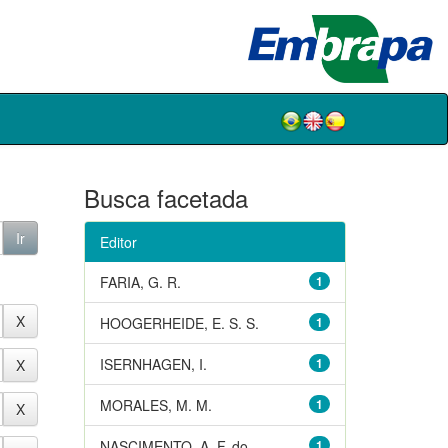
Busca facetada
Editor
FARIA, G. R.
1
HOOGERHEIDE, E. S. S.
1
ISERNHAGEN, I.
1
MORALES, M. M.
1
NASCIMENTO, A. F. do
1