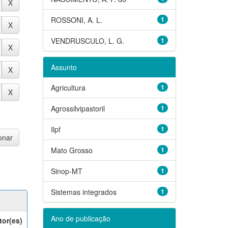
ROSSONI, A. L.
1
VENDRUSCULO, L. G.
1
Assunto
Agricultura
1
Agrossilvipastoril
1
Ilpf
1
Mato Grosso
1
Sinop-MT
1
Sistemas integrados
1
Ano de publicação
tor(es)