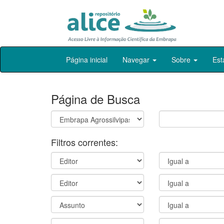
Skip
Página inicial
Navegar
Sobre
Est
navigation
Página de Busca
Filtros correntes: