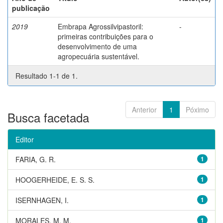
publicação
2019
Embrapa Agrossilvipastoril:
-
primeiras contribuições para o
desenvolvimento de uma
agropecuária sustentável.
Resultado 1-1 de 1.
Anterior
1
Póximo
Busca facetada
Editor
FARIA, G. R.
1
HOOGERHEIDE, E. S. S.
1
ISERNHAGEN, I.
1
MORALES, M. M.
1