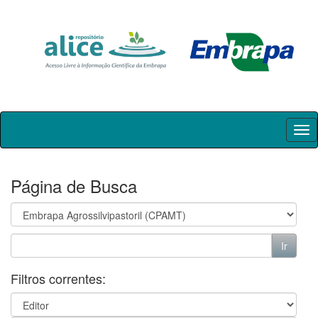
Skip
navigation
Página de Busca
Filtros correntes: