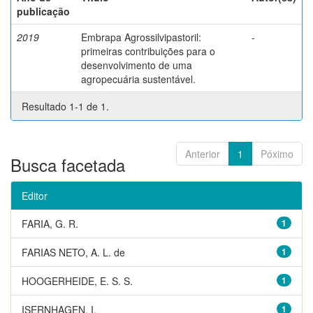
publicação
2019
Embrapa Agrossilvipastoril:
-
primeiras contribuições para o
desenvolvimento de uma
agropecuária sustentável.
Resultado 1-1 de 1.
Anterior
1
Póximo
Busca facetada
Editor
FARIA, G. R.
1
FARIAS NETO, A. L. de
1
HOOGERHEIDE, E. S. S.
1
ISERNHAGEN, I.
1