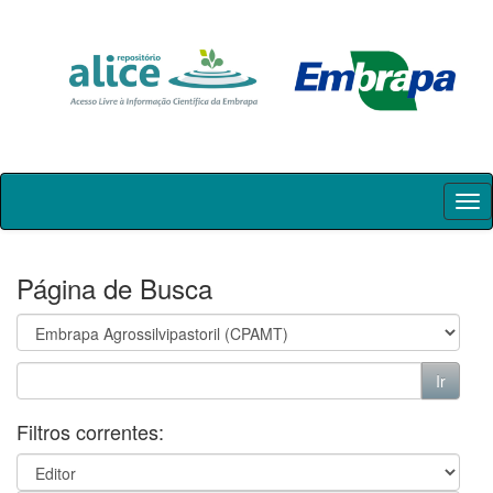
Skip
navigation
Página de Busca
Filtros correntes: