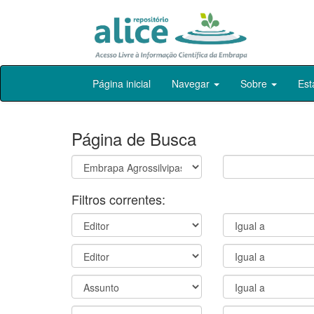
Skip
Página inicial
Navegar
Sobre
Est
navigation
Página de Busca
Filtros correntes: