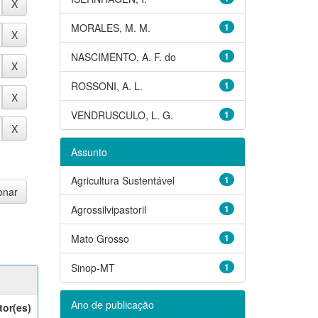
MORALES, M. M.
1
NASCIMENTO, A. F. do
1
ROSSONI, A. L.
1
VENDRUSCULO, L. G.
1
Assunto
Agricultura Sustentável
1
Agrossilvipastoril
1
Mato Grosso
1
Sinop-MT
1
Ano de publicação
tor(es)