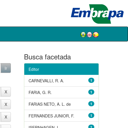
Busca facetada
Editor
CARNEVALLI, R. A.
1
FARIA, G. R.
1
FARIAS NETO, A. L. de
1
FERNANDES JUNIOR, F.
1
ISERNHAGEN, I.
1