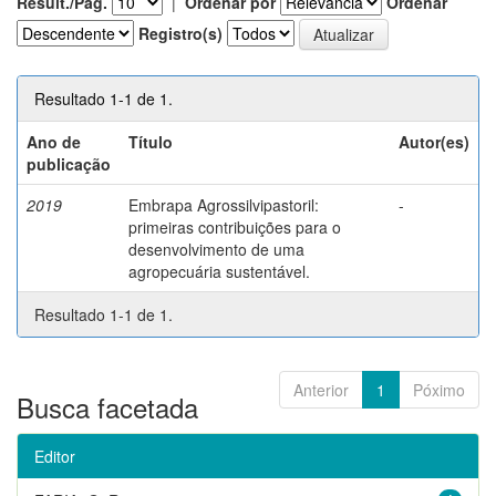
Result./Pág.
|
Ordenar por
Ordenar
Registro(s)
Resultado 1-1 de 1.
Ano de
Título
Autor(es)
publicação
2019
Embrapa Agrossilvipastoril:
-
primeiras contribuições para o
desenvolvimento de uma
agropecuária sustentável.
Resultado 1-1 de 1.
Anterior
1
Póximo
Busca facetada
Editor