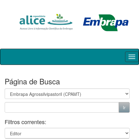
Skip
navigation
Página de Busca
Filtros correntes: