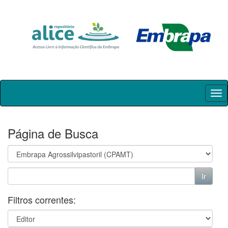
Skip
navigation
Página de Busca
Filtros correntes: