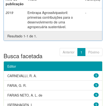
publicação
2019
Embrapa Agrossilvipastoril:
-
primeiras contribuições para o
desenvolvimento de uma
agropecuária sustentável.
Resultado 1-1 de 1.
Anterior
1
Póximo
Busca facetada
Editor
CARNEVALLI, R. A.
1
FARIA, G. R.
1
FARIAS NETO, A. L. de
1
ISERNHAGEN, I.
1