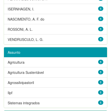
ISERNHAGEN, I.
1
NASCIMENTO, A. F. do
1
ROSSONI, A. L.
1
VENDRUSCULO, L. G.
1
Assunto
Agricultura
1
Agricultura Sustentável
1
Agrossilvipastoril
1
Ilpf
1
Sistemas integrados
1