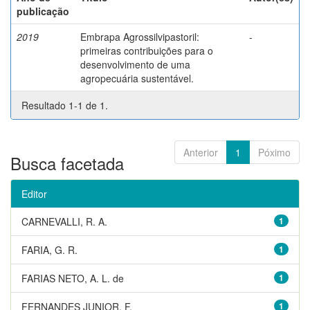
publicação
2019
Embrapa Agrossilvipastoril:
-
primeiras contribuições para o
desenvolvimento de uma
agropecuária sustentável.
Resultado 1-1 de 1.
Anterior
1
Póximo
Busca facetada
Editor
CARNEVALLI, R. A.
1
FARIA, G. R.
1
FARIAS NETO, A. L. de
1
FERNANDES JUNIOR, F.
1