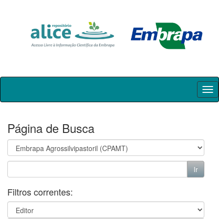
Skip
navigation
Página de Busca
Filtros correntes: