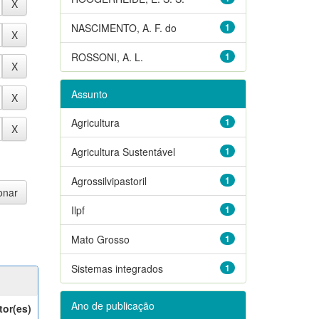
NASCIMENTO, A. F. do
1
ROSSONI, A. L.
1
Assunto
Agricultura
1
Agricultura Sustentável
1
Agrossilvipastoril
1
Ilpf
1
Mato Grosso
1
Sistemas integrados
1
Ano de publicação
tor(es)