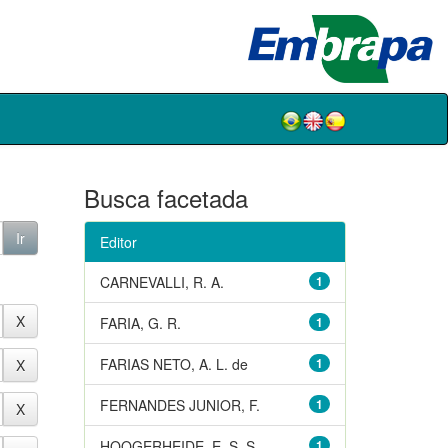
Busca facetada
Editor
CARNEVALLI, R. A.
1
FARIA, G. R.
1
FARIAS NETO, A. L. de
1
FERNANDES JUNIOR, F.
1
HOOGERHEIDE, E. S. S.
1