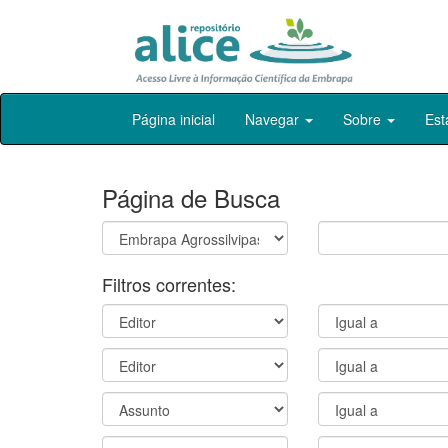
Skip
Página inicial
Navegar
Sobre
Est
navigation
Página de Busca
Filtros correntes: