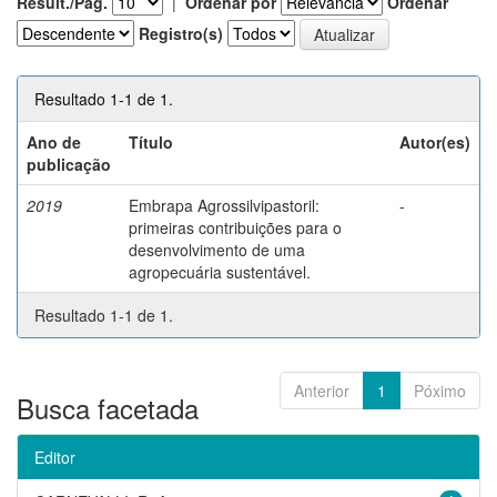
Result./Pág.
|
Ordenar por
Ordenar
Registro(s)
Resultado 1-1 de 1.
Ano de
Título
Autor(es)
publicação
2019
Embrapa Agrossilvipastoril:
-
primeiras contribuições para o
desenvolvimento de uma
agropecuária sustentável.
Resultado 1-1 de 1.
Anterior
1
Póximo
Busca facetada
Editor