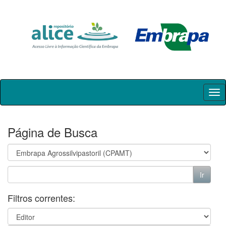
Skip
navigation
Página de Busca
Filtros correntes: