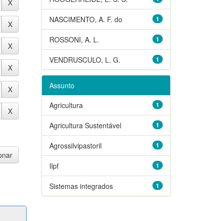
NASCIMENTO, A. F. do
1
ROSSONI, A. L.
1
VENDRUSCULO, L. G.
1
Assunto
Agricultura
1
Agricultura Sustentável
1
Agrossilvipastoril
1
Ilpf
1
Sistemas integrados
1