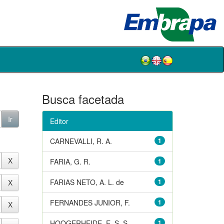
Busca facetada
Editor
CARNEVALLI, R. A.
1
FARIA, G. R.
1
FARIAS NETO, A. L. de
1
FERNANDES JUNIOR, F.
1
HOOGERHEIDE, E. S. S.
1