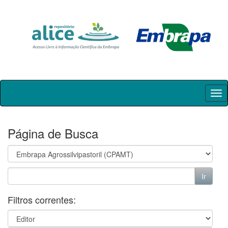
Skip
navigation
Página de Busca
Filtros correntes: