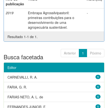
publicação
2019
Embrapa Agrossilvipastoril:
-
primeiras contribuições para o
desenvolvimento de uma
agropecuária sustentável.
Resultado 1-1 de 1.
Anterior
1
Póximo
Busca facetada
Editor
CARNEVALLI, R. A.
1
FARIA, G. R.
1
FARIAS NETO, A. L. de
1
FERNANDES JUNIOR, F.
1