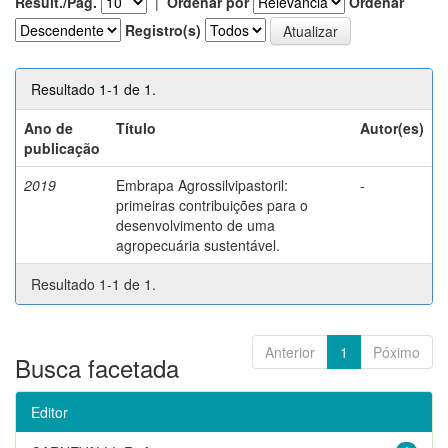
Result./Pág.
|
Ordenar por
Ordenar
Registro(s)
Resultado 1-1 de 1.
Ano de
Título
Autor(es)
publicação
2019
Embrapa Agrossilvipastoril:
-
primeiras contribuições para o
desenvolvimento de uma
agropecuária sustentável.
Resultado 1-1 de 1.
Anterior
1
Póximo
Busca facetada
Editor