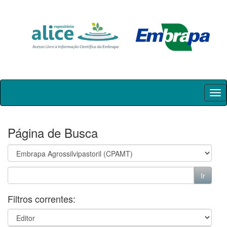
Skip
navigation
Página de Busca
Filtros correntes: