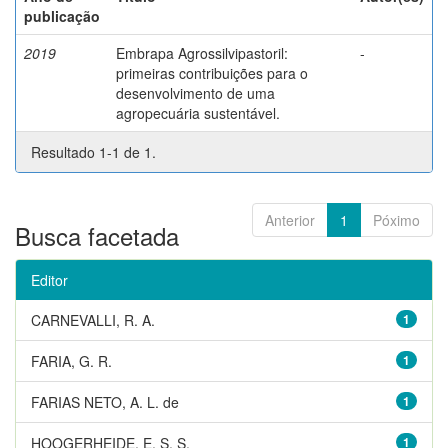
publicação
2019
Embrapa Agrossilvipastoril:
-
primeiras contribuições para o
desenvolvimento de uma
agropecuária sustentável.
Resultado 1-1 de 1.
Anterior
1
Póximo
Busca facetada
Editor
CARNEVALLI, R. A.
1
FARIA, G. R.
1
FARIAS NETO, A. L. de
1
HOOGERHEIDE, E. S. S.
1