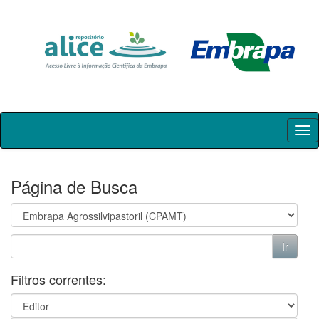
Skip
navigation
Página de Busca
Filtros correntes: