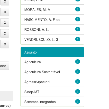
MORALES, M. M.
1
NASCIMENTO, A. F. do
1
ROSSONI, A. L.
1
VENDRUSCULO, L. G.
1
Assunto
Agricultura
1
Agricultura Sustentável
1
Agrossilvipastoril
1
Sinop-MT
1
Sistemas integrados
1
tor(es)