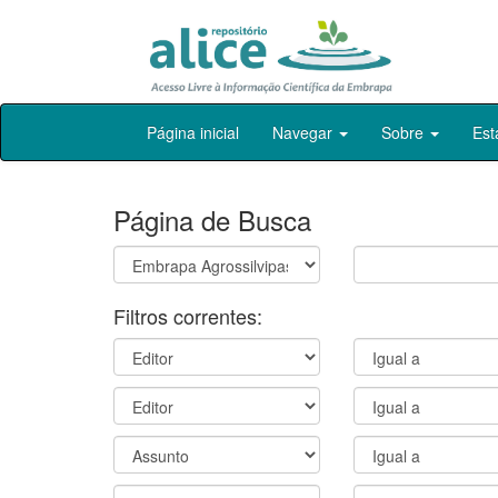
Skip
Página inicial
Navegar
Sobre
Est
navigation
Página de Busca
Filtros correntes: