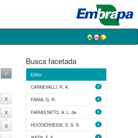
Busca facetada
Editor
CARNEVALLI, R. A.
1
FARIA, G. R.
1
FARIAS NETO, A. L. de
1
HOOGERHEIDE, E. S. S.
1
IKEDA, F. S.
1