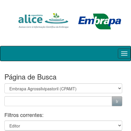
Skip
navigation
Página de Busca
Filtros correntes: