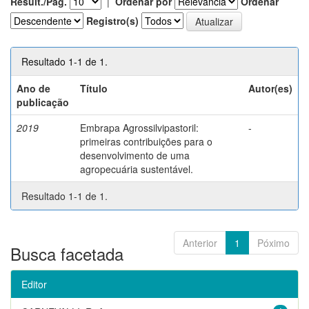
Result./Pág.
|
Ordenar por
Ordenar
Registro(s)
Resultado 1-1 de 1.
Ano de
Título
Autor(es)
publicação
2019
Embrapa Agrossilvipastoril:
-
primeiras contribuições para o
desenvolvimento de uma
agropecuária sustentável.
Resultado 1-1 de 1.
Anterior
1
Póximo
Busca facetada
Editor