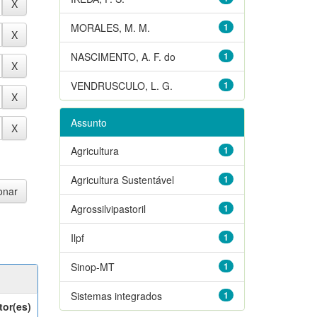
MORALES, M. M.
1
NASCIMENTO, A. F. do
1
VENDRUSCULO, L. G.
1
Assunto
Agricultura
1
Agricultura Sustentável
1
Agrossilvipastoril
1
Ilpf
1
Sinop-MT
1
Sistemas integrados
1
tor(es)