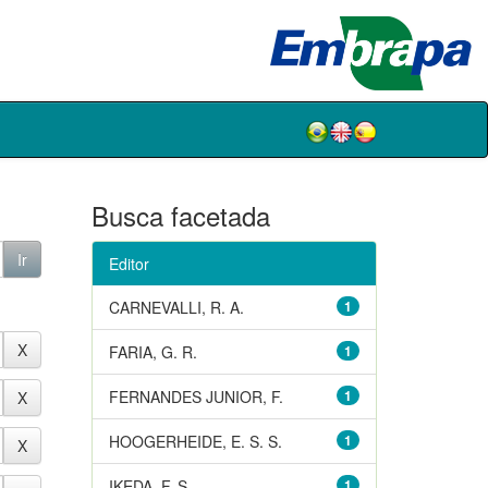
Busca facetada
Editor
CARNEVALLI, R. A.
1
FARIA, G. R.
1
FERNANDES JUNIOR, F.
1
HOOGERHEIDE, E. S. S.
1
IKEDA, F. S.
1