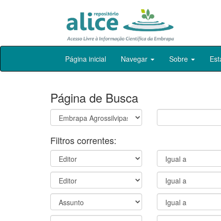
Skip
Página inicial
Navegar
Sobre
Est
navigation
Página de Busca
Filtros correntes: