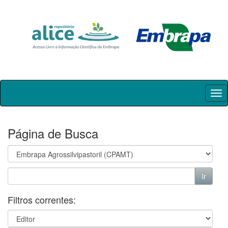
Skip
navigation
Página de Busca
Filtros correntes: