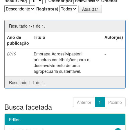
Result./Pág.
|
Ordenar por
Ordenar
Registro(s)
Resultado 1-1 de 1.
Ano de
Título
Autor(es)
publicação
2019
Embrapa Agrossilvipastoril:
-
primeiras contribuições para o
desenvolvimento de uma
agropecuária sustentável.
Resultado 1-1 de 1.
Anterior
1
Póximo
Busca facetada
Editor