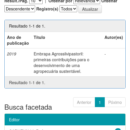
Result./Pág.
|
Ordenar por
Ordenar
Registro(s)
Resultado 1-1 de 1.
Ano de
Título
Autor(es)
publicação
2019
Embrapa Agrossilvipastoril:
-
primeiras contribuições para o
desenvolvimento de uma
agropecuária sustentável.
Resultado 1-1 de 1.
Anterior
1
Póximo
Busca facetada
Editor