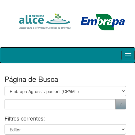
Skip
navigation
Página de Busca
Filtros correntes: