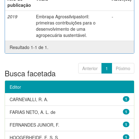
publicação
2019
Embrapa Agrossilvipastoril:
-
primeiras contribuições para o
desenvolvimento de uma
agropecuária sustentável.
Resultado 1-1 de 1.
Anterior
1
Póximo
Busca facetada
Editor
CARNEVALLI, R. A.
1
FARIAS NETO, A. L. de
1
FERNANDES JUNIOR, F.
1
HOOGERHEIDE, E. S. S.
1