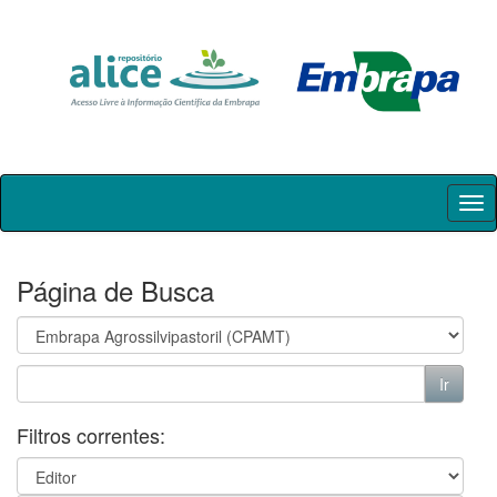
Skip
navigation
Página de Busca
Filtros correntes: