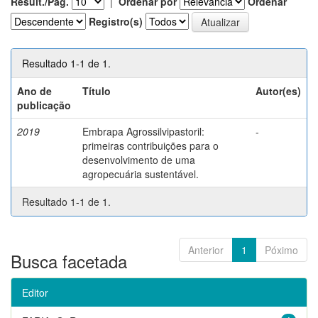
Result./Pág.
|
Ordenar por
Ordenar
Registro(s)
Resultado 1-1 de 1.
Ano de
Título
Autor(es)
publicação
2019
Embrapa Agrossilvipastoril:
-
primeiras contribuições para o
desenvolvimento de uma
agropecuária sustentável.
Resultado 1-1 de 1.
Anterior
1
Póximo
Busca facetada
Editor