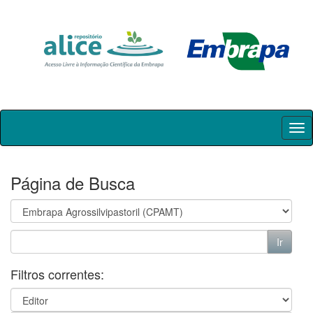
Skip
navigation
Página de Busca
Filtros correntes: