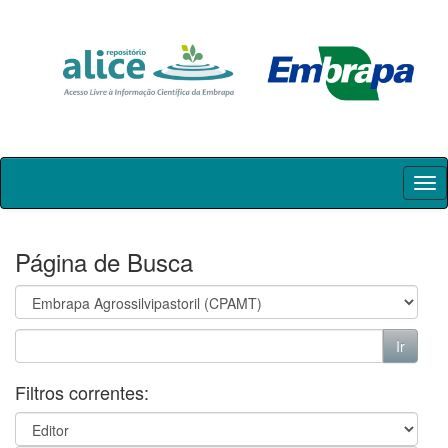
Skip
navigation
Página de Busca
Filtros correntes: