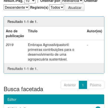
Result./Pág.
|
Ordenar por
Ordenar
Registro(s)
Resultado 1-1 de 1.
Ano de
Título
Autor(es)
publicação
2019
Embrapa Agrossilvipastoril:
-
primeiras contribuições para o
desenvolvimento de uma
agropecuária sustentável.
Resultado 1-1 de 1.
Anterior
1
Póximo
Busca facetada
Editor