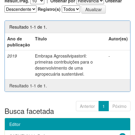
Result./Pág.
|
Ordenar por
Ordenar
Registro(s)
Resultado 1-1 de 1.
Ano de
Título
Autor(es)
publicação
2019
Embrapa Agrossilvipastoril:
-
primeiras contribuições para o
desenvolvimento de uma
agropecuária sustentável.
Resultado 1-1 de 1.
Anterior
1
Póximo
Busca facetada
Editor