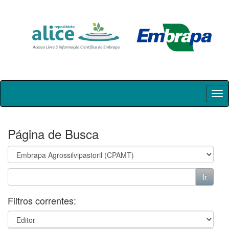
Skip
navigation
Página de Busca
Filtros correntes: