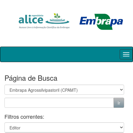
Skip
navigation
Página de Busca
Filtros correntes: