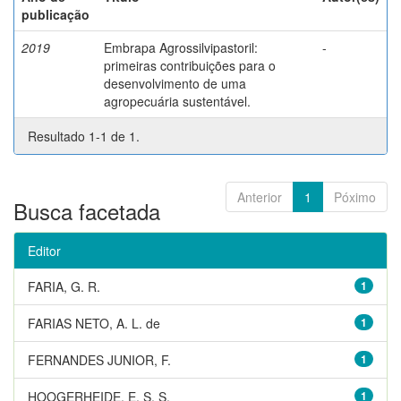
publicação
2019
Embrapa Agrossilvipastoril:
-
primeiras contribuições para o
desenvolvimento de uma
agropecuária sustentável.
Resultado 1-1 de 1.
Anterior
1
Póximo
Busca facetada
Editor
FARIA, G. R.
1
FARIAS NETO, A. L. de
1
FERNANDES JUNIOR, F.
1
HOOGERHEIDE, E. S. S.
1