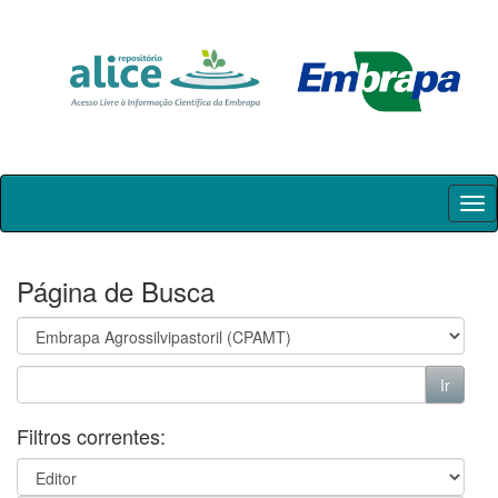
Skip
navigation
Página de Busca
Filtros correntes: