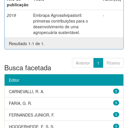
publicação
2019
Embrapa Agrossilvipastoril:
-
primeiras contribuições para o
desenvolvimento de uma
agropecuária sustentável.
Resultado 1-1 de 1.
Anterior
1
Póximo
Busca facetada
Editor
CARNEVALLI, R. A.
1
FARIA, G. R.
1
FERNANDES JUNIOR, F.
1
HOOGERHEIDE, E. S. S.
1