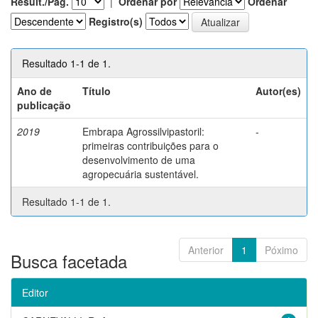
Result./Pág.
|
Ordenar por
Ordenar
Registro(s)
Resultado 1-1 de 1.
Ano de
Título
Autor(es)
publicação
2019
Embrapa Agrossilvipastoril:
-
primeiras contribuições para o
desenvolvimento de uma
agropecuária sustentável.
Resultado 1-1 de 1.
Anterior
1
Póximo
Busca facetada
Editor