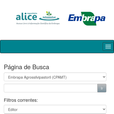
Skip
navigation
Página de Busca
Filtros correntes: