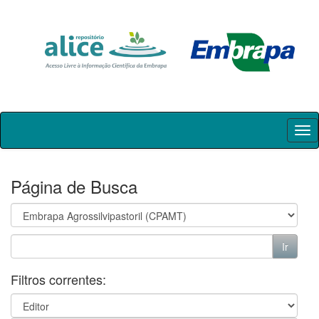
Skip
navigation
Página de Busca
Filtros correntes: