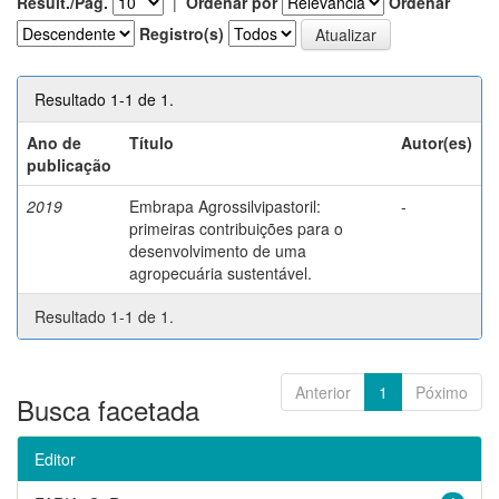
Result./Pág.
|
Ordenar por
Ordenar
Registro(s)
Resultado 1-1 de 1.
Ano de
Título
Autor(es)
publicação
2019
Embrapa Agrossilvipastoril:
-
primeiras contribuições para o
desenvolvimento de uma
agropecuária sustentável.
Resultado 1-1 de 1.
Anterior
1
Póximo
Busca facetada
Editor