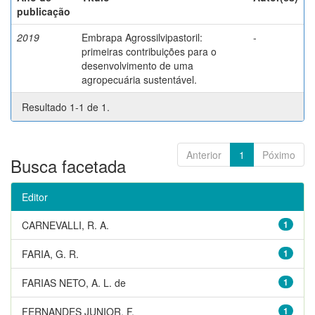
publicação
2019
Embrapa Agrossilvipastoril:
-
primeiras contribuições para o
desenvolvimento de uma
agropecuária sustentável.
Resultado 1-1 de 1.
Anterior
1
Póximo
Busca facetada
Editor
CARNEVALLI, R. A.
1
FARIA, G. R.
1
FARIAS NETO, A. L. de
1
FERNANDES JUNIOR, F.
1