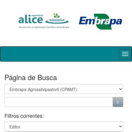
Skip
navigation
Página de Busca
Filtros correntes: