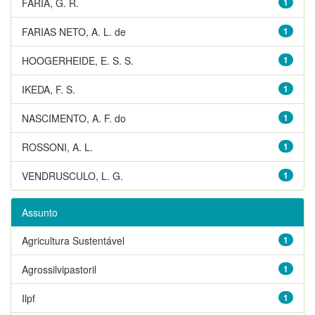
FARIA, G. R.
1
FARIAS NETO, A. L. de
1
HOOGERHEIDE, E. S. S.
1
IKEDA, F. S.
1
NASCIMENTO, A. F. do
1
ROSSONI, A. L.
1
VENDRUSCULO, L. G.
1
Assunto
Agricultura Sustentável
1
Agrossilvipastoril
1
Ilpf
1