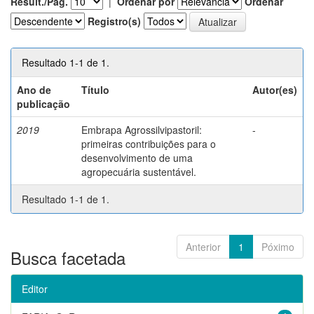
Result./Pág.
|
Ordenar por
Ordenar
Registro(s)
Resultado 1-1 de 1.
Ano de
Título
Autor(es)
publicação
2019
Embrapa Agrossilvipastoril:
-
primeiras contribuições para o
desenvolvimento de uma
agropecuária sustentável.
Resultado 1-1 de 1.
Anterior
1
Póximo
Busca facetada
Editor