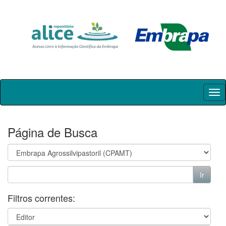
Skip
navigation
Página de Busca
Filtros correntes: