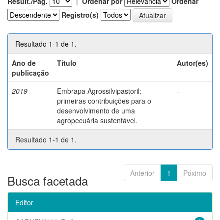
Result./Pág.
|
Ordenar por
Ordenar
Registro(s)
Resultado 1-1 de 1.
Ano de
Título
Autor(es)
publicação
2019
Embrapa Agrossilvipastoril:
-
primeiras contribuições para o
desenvolvimento de uma
agropecuária sustentável.
Resultado 1-1 de 1.
Anterior
1
Póximo
Busca facetada
Editor