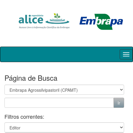
Skip
navigation
Página de Busca
Filtros correntes: