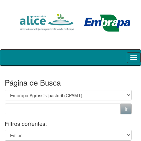
Skip
navigation
Página de Busca
Filtros correntes: