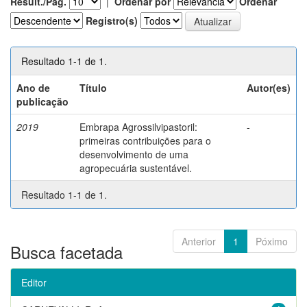
Result./Pág.
|
Ordenar por
Ordenar
Registro(s)
Resultado 1-1 de 1.
Ano de
Título
Autor(es)
publicação
2019
Embrapa Agrossilvipastoril:
-
primeiras contribuições para o
desenvolvimento de uma
agropecuária sustentável.
Resultado 1-1 de 1.
Anterior
1
Póximo
Busca facetada
Editor