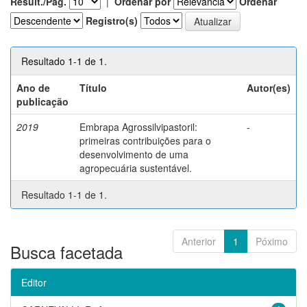
Result./Pág.
|
Ordenar por
Ordenar
Registro(s)
Resultado 1-1 de 1.
Ano de
Título
Autor(es)
publicação
2019
Embrapa Agrossilvipastoril:
-
primeiras contribuições para o
desenvolvimento de uma
agropecuária sustentável.
Resultado 1-1 de 1.
Anterior
1
Póximo
Busca facetada
Editor