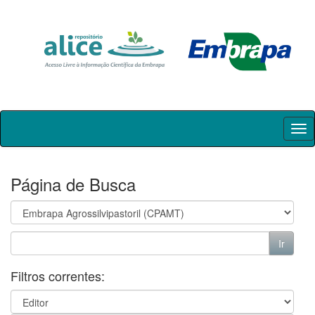
Skip
navigation
Página de Busca
Filtros correntes: