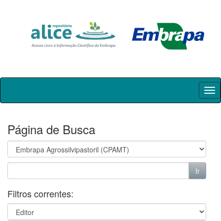
Skip
navigation
Página de Busca
Filtros correntes: