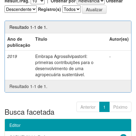
Result./Pág.
|
Ordenar por
Ordenar
Registro(s)
Resultado 1-1 de 1.
Ano de
Título
Autor(es)
publicação
2019
Embrapa Agrossilvipastoril:
-
primeiras contribuições para o
desenvolvimento de uma
agropecuária sustentável.
Resultado 1-1 de 1.
Anterior
1
Póximo
Busca facetada
Editor