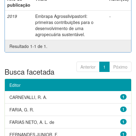
publicação
2019
Embrapa Agrossilvipastoril:
-
primeiras contribuições para o
desenvolvimento de uma
agropecuária sustentável.
Resultado 1-1 de 1.
Anterior
1
Póximo
Busca facetada
Editor
CARNEVALLI, R. A.
1
FARIA, G. R.
1
FARIAS NETO, A. L. de
1
FERNANDES JUNIOR, F.
1