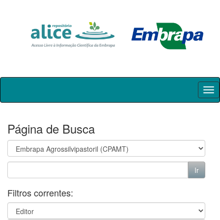
Skip
navigation
Página de Busca
Filtros correntes: