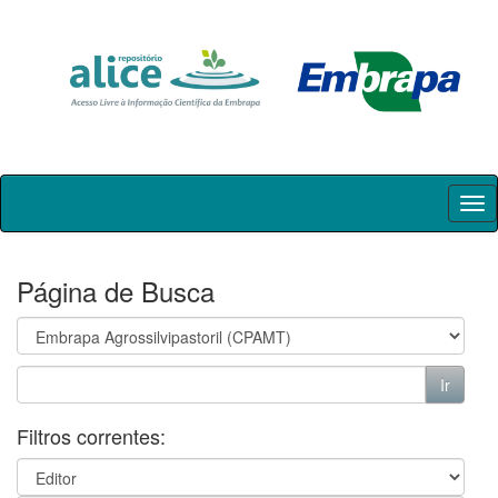
Skip
navigation
Página de Busca
Filtros correntes: