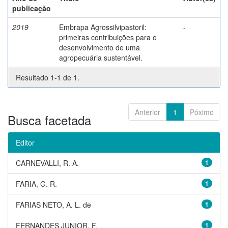
publicação
2019
Embrapa Agrossilvipastoril:
-
primeiras contribuições para o
desenvolvimento de uma
agropecuária sustentável.
Resultado 1-1 de 1.
Anterior
1
Póximo
Busca facetada
Editor
CARNEVALLI, R. A.
1
FARIA, G. R.
1
FARIAS NETO, A. L. de
1
FERNANDES JUNIOR, F.
1