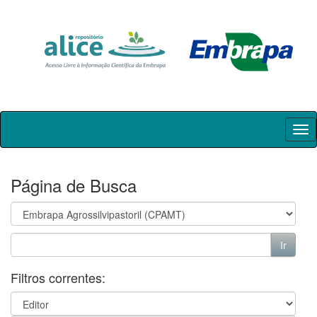
Skip
navigation
Página de Busca
Filtros correntes: