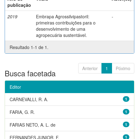
publicação
2019
Embrapa Agrossilvipastoril:
-
primeiras contribuições para o
desenvolvimento de uma
agropecuária sustentável.
Resultado 1-1 de 1.
Anterior
1
Póximo
Busca facetada
Editor
CARNEVALLI, R. A.
1
FARIA, G. R.
1
FARIAS NETO, A. L. de
1
FERNANDES JUNIOR, F.
1