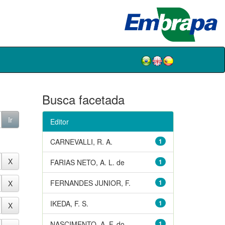
Busca facetada
Editor
CARNEVALLI, R. A.
1
FARIAS NETO, A. L. de
1
FERNANDES JUNIOR, F.
1
IKEDA, F. S.
1
NASCIMENTO, A. F. do
1