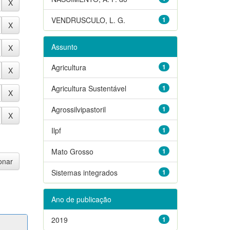
VENDRUSCULO, L. G.
1
Assunto
Agricultura
1
Agricultura Sustentável
1
Agrossilvipastoril
1
Ilpf
1
Mato Grosso
1
Sistemas integrados
1
Ano de publicação
2019
1