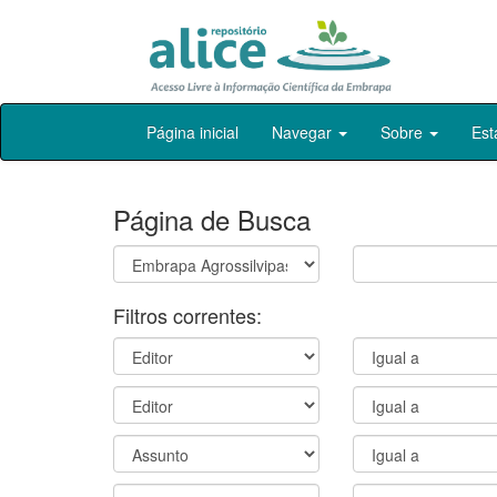
Skip
Página inicial
Navegar
Sobre
Est
navigation
Página de Busca
Filtros correntes: