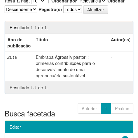
Result./Pág.
|
Ordenar por
Ordenar
Registro(s)
Resultado 1-1 de 1.
Ano de
Título
Autor(es)
publicação
2019
Embrapa Agrossilvipastoril:
-
primeiras contribuições para o
desenvolvimento de uma
agropecuária sustentável.
Resultado 1-1 de 1.
Anterior
1
Póximo
Busca facetada
Editor