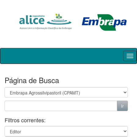
Skip
navigation
Página de Busca
Filtros correntes: