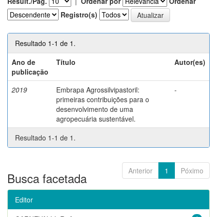
Result./Pág.
|
Ordenar por
Ordenar
Registro(s)
Resultado 1-1 de 1.
Ano de
Título
Autor(es)
publicação
2019
Embrapa Agrossilvipastoril:
-
primeiras contribuições para o
desenvolvimento de uma
agropecuária sustentável.
Resultado 1-1 de 1.
Anterior
1
Póximo
Busca facetada
Editor