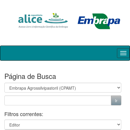
Skip
navigation
Página de Busca
Filtros correntes: