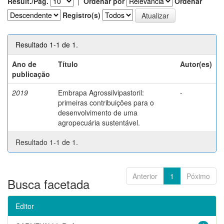
Result./Pág.
|
Ordenar por
Ordenar
Registro(s)
Resultado 1-1 de 1.
Ano de
Título
Autor(es)
publicação
2019
Embrapa Agrossilvipastoril:
-
primeiras contribuições para o
desenvolvimento de uma
agropecuária sustentável.
Resultado 1-1 de 1.
Anterior
1
Póximo
Busca facetada
Editor