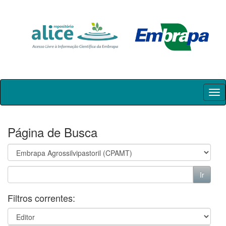
Skip
navigation
Página de Busca
Filtros correntes: