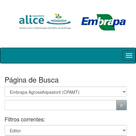
Skip
navigation
Página de Busca
Filtros correntes: