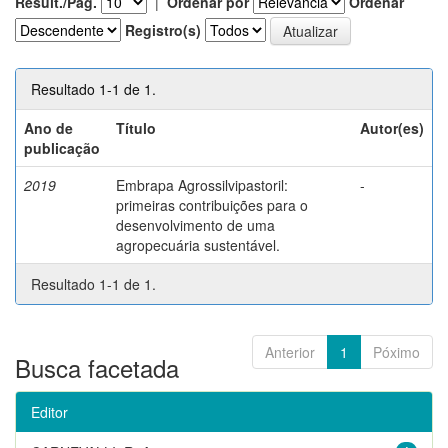
Result./Pág.
|
Ordenar por
Ordenar
Registro(s)
Resultado 1-1 de 1.
Ano de
Título
Autor(es)
publicação
2019
Embrapa Agrossilvipastoril:
-
primeiras contribuições para o
desenvolvimento de uma
agropecuária sustentável.
Resultado 1-1 de 1.
Anterior
1
Póximo
Busca facetada
Editor