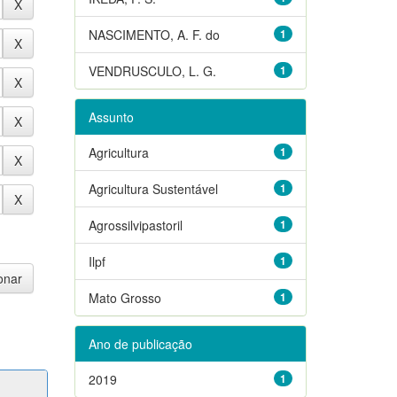
NASCIMENTO, A. F. do
1
VENDRUSCULO, L. G.
1
Assunto
Agricultura
1
Agricultura Sustentável
1
Agrossilvipastoril
1
Ilpf
1
Mato Grosso
1
Ano de publicação
2019
1