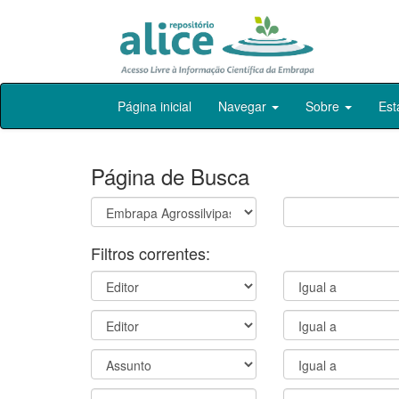
Skip
Página inicial
Navegar
Sobre
Est
navigation
Página de Busca
Filtros correntes: