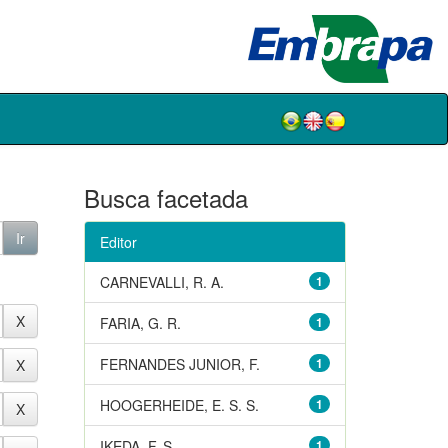
Busca facetada
Editor
CARNEVALLI, R. A.
1
FARIA, G. R.
1
FERNANDES JUNIOR, F.
1
HOOGERHEIDE, E. S. S.
1
IKEDA, F. S.
1